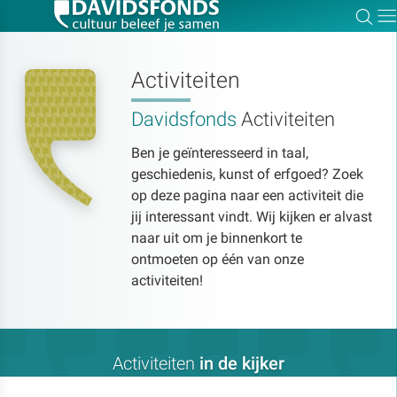
Zoe
Dir
Activiteiten
Davidsfonds
Activiteiten
Zoek:
Ben je geïnteresseerd in taal,
geschiedenis, kunst of erfgoed? Zoek
Zoeken
op deze pagina naar een activiteit die
jij interessant vindt. Wij kijken er alvast
naar uit om je binnenkort te
ontmoeten op één van onze
activiteiten!
Activiteiten
in de kijker