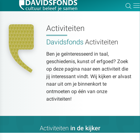
Zoe
Dir
Activiteiten
Davidsfonds
Activiteiten
Zoek:
Ben je geïnteresseerd in taal,
geschiedenis, kunst of erfgoed? Zoek
Zoeken
op deze pagina naar een activiteit die
jij interessant vindt. Wij kijken er alvast
naar uit om je binnenkort te
ontmoeten op één van onze
activiteiten!
Activiteiten
in de kijker