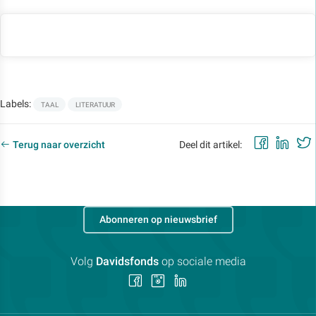
Labels:
TAAL
LITERATUUR
Faceb
Lin
Terug naar overzicht
Deel dit artikel:
Abonneren op nieuwsbrief
Volg
Davidsfonds
op sociale media
Volg
Volg
Volg
ons
ons
ons
op
op
op