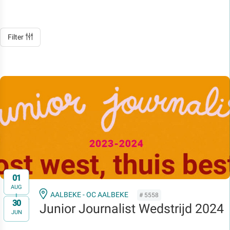
Filter
01
AUG
AALBEKE - OC AALBEKE
# 5558
30
t/m
Junior Journalist Wedstrijd 2024
JUN